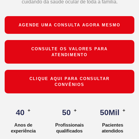
cuidando da saúde ocular de toda a família.
AGENDE UMA CONSULTA AGORA MESMO
CONSULTE OS VALORES PARA
ATENDIMENTO
CLIQUE AQUI PARA CONSULTAR
CONVÊNIOS
+
+
+
40
50
50
Mil
Anos de
Profissionais
Pacientes
experiência
qualificados
atendidos