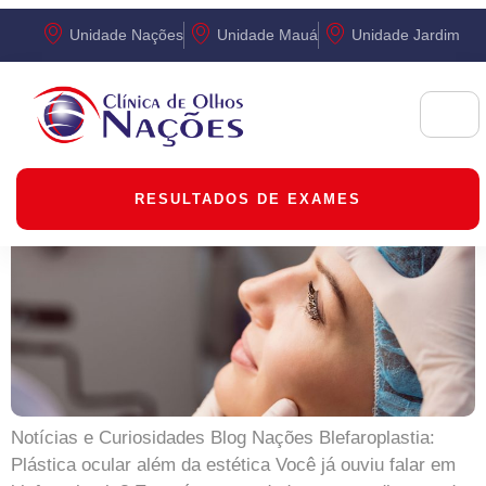
Tag:
Plástica ocular
Unidade Nações
Unidade Mauá
Unidade Jardim
Blefaroplastia: Plástica ocular além
da estética
RESULTADOS DE EXAMES
Notícias e Curiosidades Blog Nações Blefaroplastia:
Plástica ocular além da estética Você já ouviu falar em